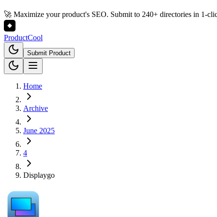
🚀 Maximize your product's SEO. Submit to 240+ directories in 1-cli
Product
Cool
Submit Product
Home
Archive
June 2025
4
Displaygo