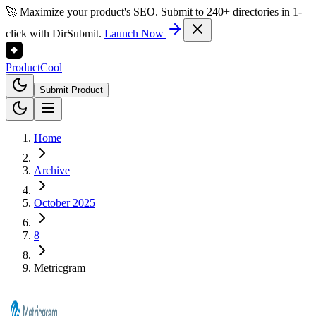
🚀 Maximize your product's SEO. Submit to 240+ directories in 1-
click with DirSubmit.
Launch Now
Product
Cool
Submit Product
Home
Archive
October 2025
8
Metricgram